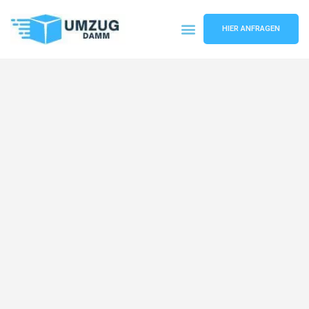
HIER ANFRAGEN
Umzugsunternehmen Stuttgart
Umzugsservice Stuttgart