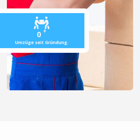
+
0
Umzüge seit Gründung.