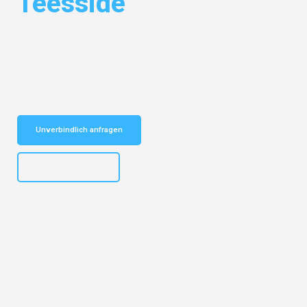
Teesside
Entdecken Sie das
#1 Umzugsunternehmen in Stuttgart
– Ihr
vertrauenswürdiger Begleiter für Umzüge Stuttgart Teesside!
Schnelle Antwort in garantiert unter 2 Minuten: Jetzt
unverbindlichen Kostenvoranschlag erhalten!
Unverbindlich anfragen
+4915792653311