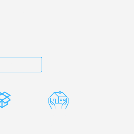
art
– Ihr
terborough!
zt
15792653311
stenlose
Erfahrene
rpackung
Umzugsprofis