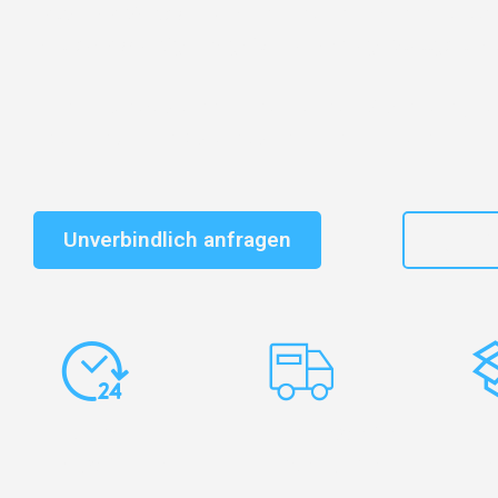
Entdecken Sie das
#1 Umzugsunternehmen in Stuttg
vertrauenswürdiger Begleiter für Umzüge Stuttgart Pe
Schnelle Antwort in garantiert unter 2 Minuten: Jet
unverbindlichen Kostenvoranschlag erhalten!
Unverbindlich anfragen
+49
Express-
Europaweite
Ko
Abwicklung
Transporte
Ve