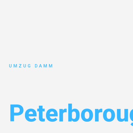
UMZUG DAMM
Umzug Stut
Peterborou