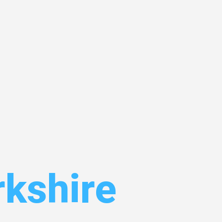
tgart
rkshire