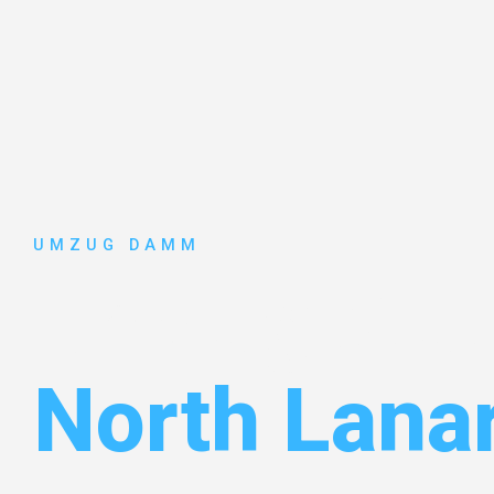
UMZUG DAMM
Umzug Stut
North Lana