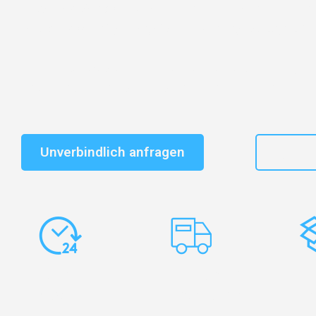
Entdecken Sie das
#1 Umzugsunternehmen in Stuttg
vertrauenswürdiger Begleiter für Umzüge Stuttgart No
Schnelle Antwort in garantiert unter 2 Minuten: Jet
unverbindlichen Kostenvoranschlag erhalten!
Unverbindlich anfragen
+49
Express-
Europaweite
Ko
Abwicklung
Transporte
Ve