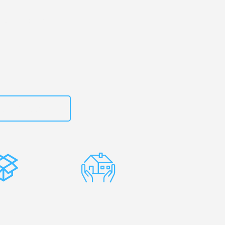
art
– Ihr
rth Lanarkshire!
zt
15792653311
stenlose
Erfahrene
rpackung
Umzugsprofis