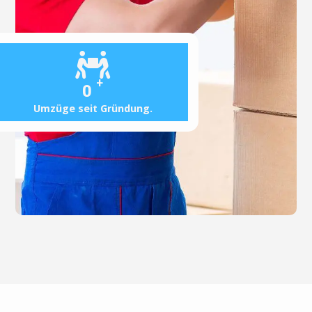
+
0
Umzüge seit Gründung.