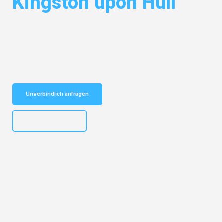
Kingston upon Hull
Entdecken Sie das
#1 Umzugsunternehmen in Stuttgart
– Ihr
vertrauenswürdiger Begleiter für Umzüge Stuttgart Kingston upon Hull!
Schnelle Antwort in garantiert unter 2 Minuten: Jetzt
unverbindlichen Kostenvoranschlag erhalten!
Unverbindlich anfragen
+4915792653311