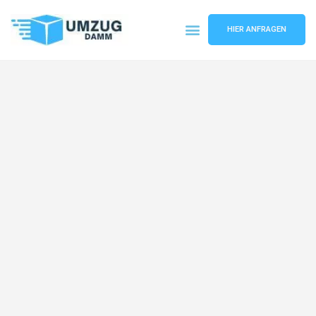
HIER ANFRAGEN
Umzugsunternehmen Stuttgart
Umzugsservice Stuttgart