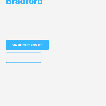
Bradford
Entdecken Sie das
#1 Umzugsunternehmen in Stuttgart
– Ihr
vertrauenswürdiger Begleiter für Umzüge Stuttgart Bradford!
Schnelle Antwort in garantiert unter 2 Minuten: Jetzt
unverbindlichen Kostenvoranschlag erhalten!
Unverbindlich anfragen
+4915792653311