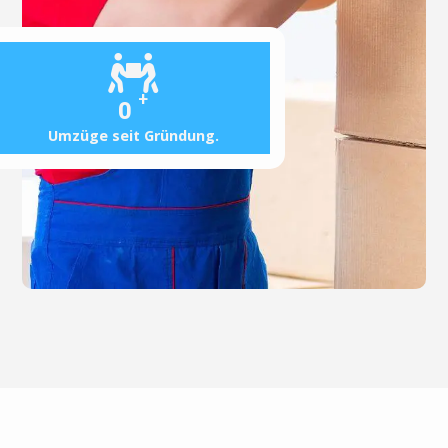
+
0
Umzüge seit Gründung.