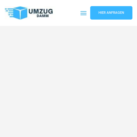
HIER ANFRAGEN
Umzugsunternehmen Stuttgart
Umzugsservice Stuttgart