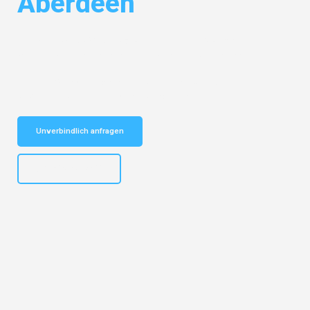
Aberdeen
Entdecken Sie das
#1 Umzugsunternehmen in Stuttgart
– Ihr
vertrauenswürdiger Begleiter für Umzüge Stuttgart Aberdeen!
Schnelle Antwort in garantiert unter 2 Minuten: Jetzt
unverbindlichen Kostenvoranschlag erhalten!
Unverbindlich anfragen
+4915792653311