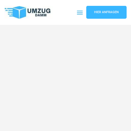
HIER ANFRAGEN
Umzugsunternehmen Stuttgart
Umzugsservice Stuttgart