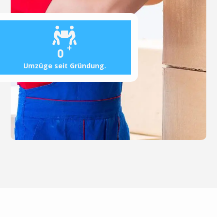
+
0
Umzüge seit Gründung.