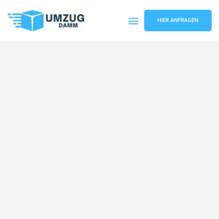
HIER ANFRAGEN
Umzugsunternehmen Stuttgart
Umzugsservice Stuttgart