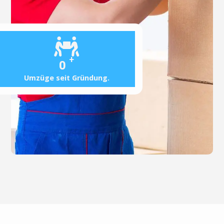
+
0
Umzüge seit Gründung.