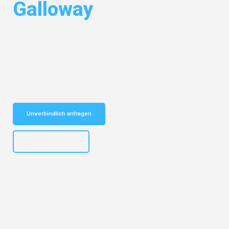
Galloway
Entdecken Sie das
#1 Umzugsunternehmen in Stuttgart
– Ihr
vertrauenswürdiger Begleiter für Umzüge Stuttgart Dumfries and
Galloway!
Schnelle Antwort in garantiert unter 2 Minuten: Jetzt
unverbindlichen Kostenvoranschlag erhalten!
Unverbindlich anfragen
+4915792653311