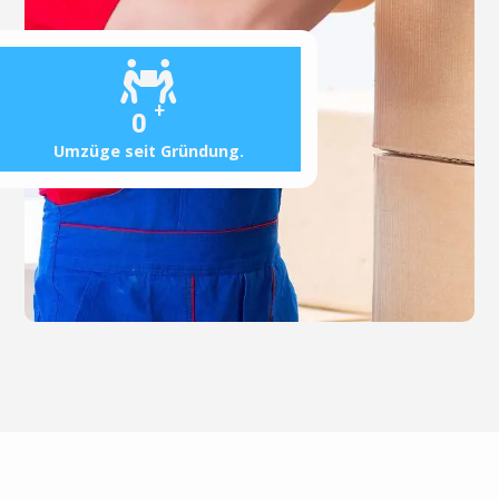
+
0
Umzüge seit Gründung.