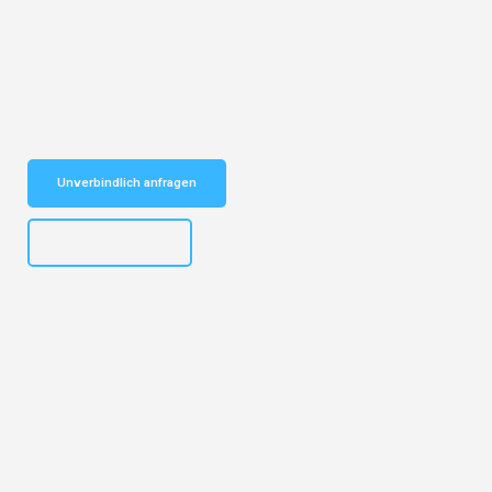
Entdecken Sie das
#1 Umzugsunternehmen in Stuttgart
– Ihr
vertrauenswürdiger Begleiter für Umzüge Stuttgart Sibiu!
Schnelle Antwort in garantiert unter 2 Minuten: Jetzt
unverbindlichen Kostenvoranschlag erhalten!
Unverbindlich anfragen
+4915792653311