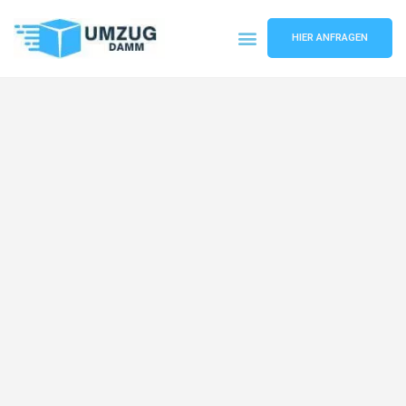
HIER ANFRAGEN
Umzugsunternehmen Stuttgart
Umzugsservice Stuttgart