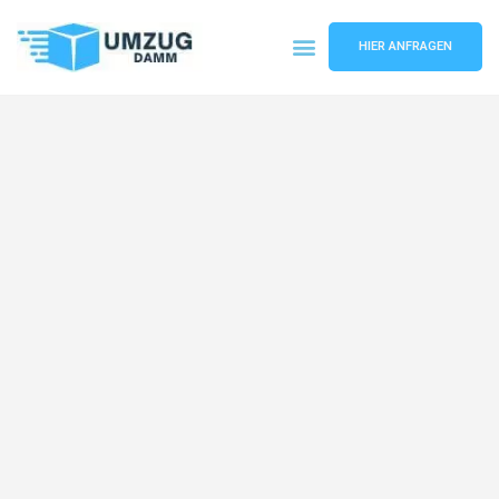
HIER ANFRAGEN
Umzugsunternehmen Stuttgart
Umzugsservice Stuttgart