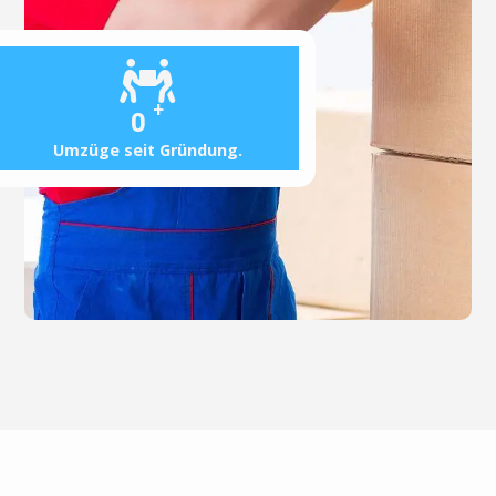
+
0
Umzüge seit Gründung.