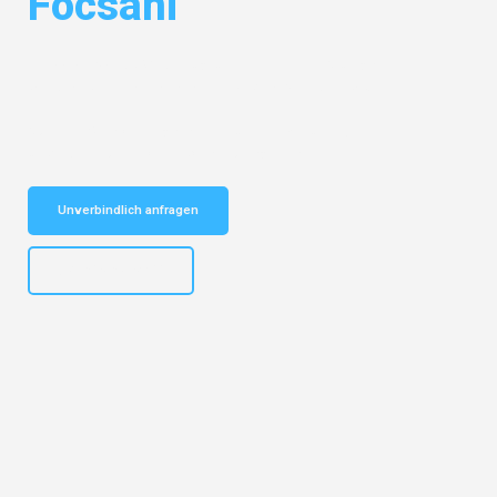
Focsani
Entdecken Sie das
#1 Umzugsunternehmen in Stuttgart
– Ihr
vertrauenswürdiger Begleiter für Umzüge Stuttgart Focsani!
Schnelle Antwort in garantiert unter 2 Minuten: Jetzt
unverbindlichen Kostenvoranschlag erhalten!
Unverbindlich anfragen
+4915792653311