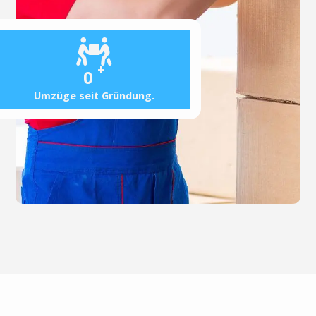
+
0
Umzüge seit Gründung.