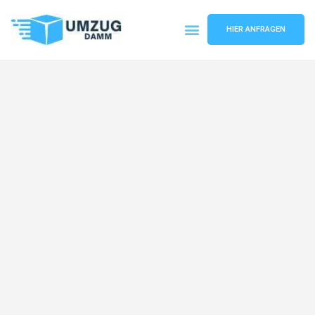
HIER ANFRAGEN
Umzugsunternehmen Stuttgart
Umzugsservice Stuttgart