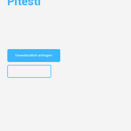
Pitesti
Entdecken Sie das
#1 Umzugsunternehmen in Stuttgart
– Ihr
vertrauenswürdiger Begleiter für Umzüge Stuttgart Pitesti!
Schnelle Antwort in garantiert unter 2 Minuten: Jetzt
unverbindlichen Kostenvoranschlag erhalten!
Unverbindlich anfragen
+4915792653311