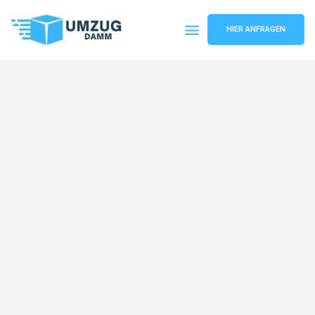
HIER ANFRAGEN
Umzugsunternehmen Stuttgart
Umzugsservice Stuttgart