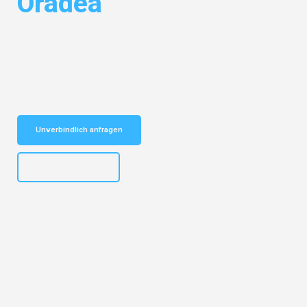
Oradea
Entdecken Sie das
#1 Umzugsunternehmen in Stuttgart
– Ihr
vertrauenswürdiger Begleiter für Umzüge Stuttgart Oradea!
Schnelle Antwort in garantiert unter 2 Minuten: Jetzt
unverbindlichen Kostenvoranschlag erhalten!
Unverbindlich anfragen
+4915792653311