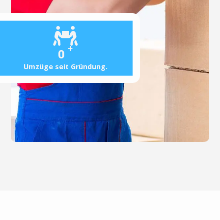
+
0
Umzüge seit Gründung.