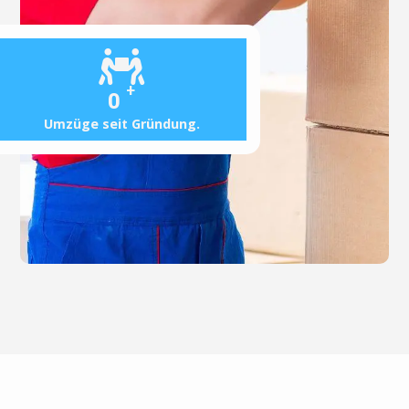
+
0
Umzüge seit Gründung.