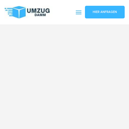
HIER ANFRAGEN
Umzugsunternehmen Stuttgart
Umzugsservice Stuttgart