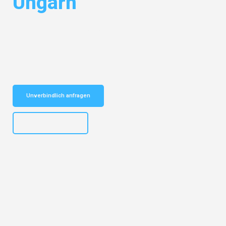
Ungarn
Entdecken Sie das
#1 Umzugsunternehmen in Stuttgart
– Ihr
vertrauenswürdiger Begleiter für Umzüge Stuttgart Ungarn!
Schnelle Antwort in garantiert unter 2 Minuten: Jetzt
unverbindlichen Kostenvoranschlag erhalten!
Unverbindlich anfragen
+4915792653311