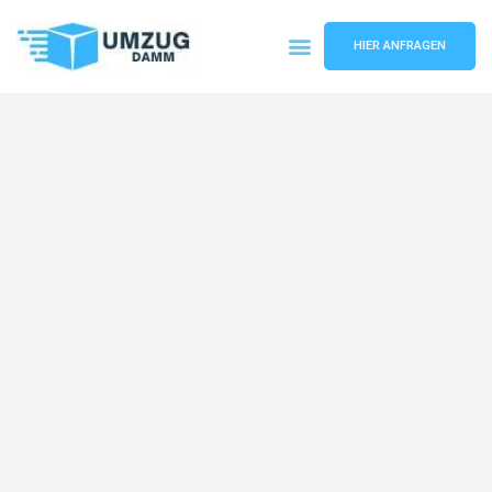
HIER ANFRAGEN
Umzugsunternehmen Stuttgart
Umzugsservice Stuttgart