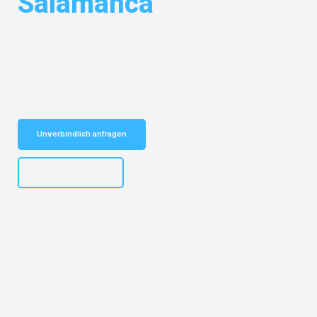
Salamanca
Entdecken Sie das
#1 Umzugsunternehmen in Stuttgart
– Ihr
vertrauenswürdiger Begleiter für Umzüge Stuttgart Salamanca!
Schnelle Antwort in garantiert unter 2 Minuten: Jetzt
unverbindlichen Kostenvoranschlag erhalten!
Unverbindlich anfragen
+4915792653311