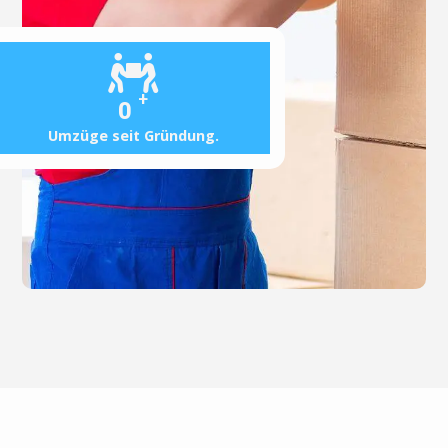
+
0
Umzüge seit Gründung.