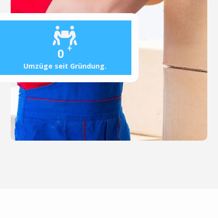
+
0
Umzüge seit Gründung.