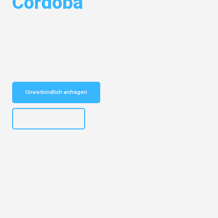
Córdoba
Entdecken Sie das
#1 Umzugsunternehmen in Stuttgart
– Ihr
vertrauenswürdiger Begleiter für Umzüge Stuttgart Córdoba!
Schnelle Antwort in garantiert unter 2 Minuten: Jetzt
unverbindlichen Kostenvoranschlag erhalten!
Unverbindlich anfragen
+4915792653311