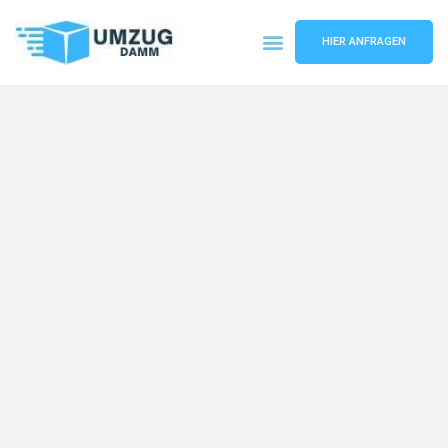
HIER ANFRAGEN
Umzugsunternehmen Stuttgart
Umzugsservice Stuttgart