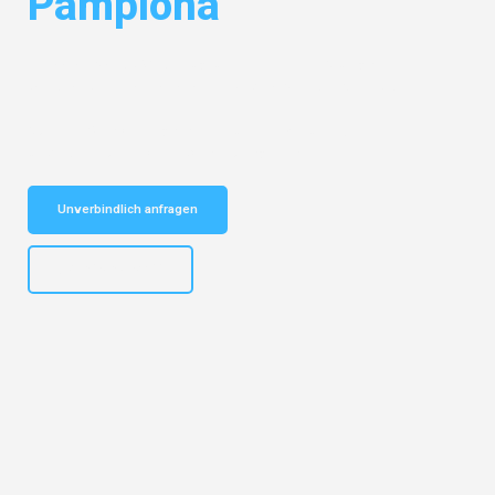
Pamplona
Entdecken Sie das
#1 Umzugsunternehmen in Stuttgart
– Ihr
vertrauenswürdiger Begleiter für Umzüge Stuttgart Pamplona!
Schnelle Antwort in garantiert unter 2 Minuten: Jetzt
unverbindlichen Kostenvoranschlag erhalten!
Unverbindlich anfragen
+4915792653311