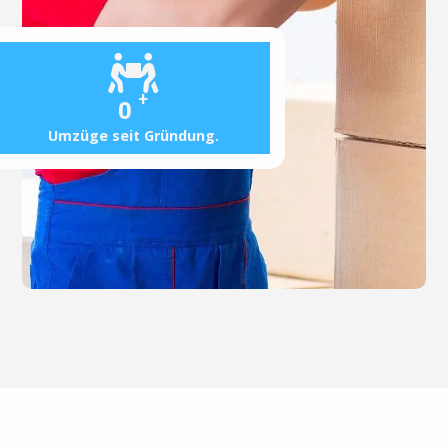
+
0
Umzüge seit Gründung.