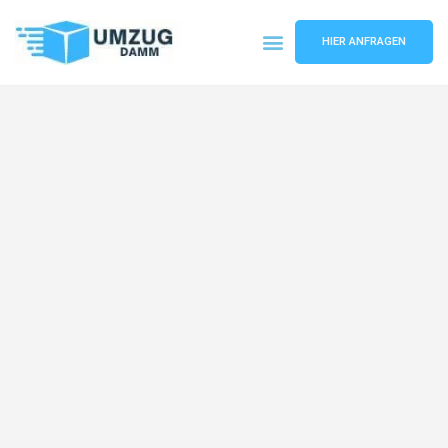
HIER ANFRAGEN
Umzugsunternehmen Stuttgart
Umzugsservice Stuttgart