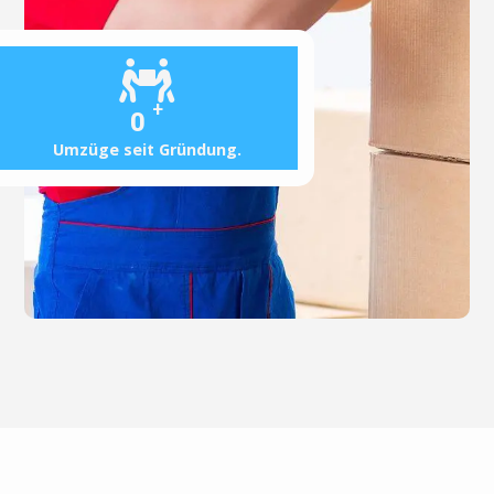
+
0
Umzüge seit Gründung.