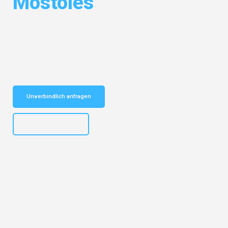
Móstoles
Entdecken Sie das
#1 Umzugsunternehmen in Stuttgart
– Ihr
vertrauenswürdiger Begleiter für Umzüge Stuttgart Móstoles!
Schnelle Antwort in garantiert unter 2 Minuten: Jetzt
unverbindlichen Kostenvoranschlag erhalten!
Unverbindlich anfragen
+4915792653311