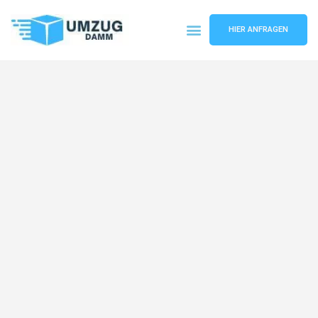
HIER ANFRAGEN
Umzugsunternehmen Stuttgart
Umzugsservice Stuttgart