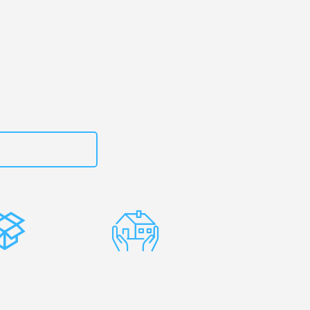
art
– Ihr
ius!
zt
15792653311
stenlose
Erfahrene
rpackung
Umzugsprofis