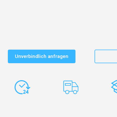
Entdecken Sie das
#1 Umzugsunternehmen in Stuttg
vertrauenswürdiger Begleiter für Umzüge Stuttgart Viln
Schnelle Antwort in garantiert unter 2 Minuten: Jet
unverbindlichen Kostenvoranschlag erhalten!
Unverbindlich anfragen
+49
Express-
Europaweite
Ko
Abwicklung
Transporte
Ve