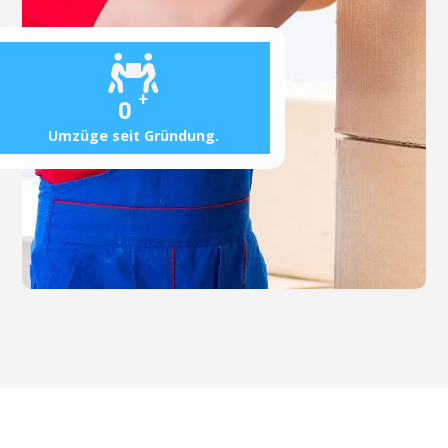
+
0
Umzüge seit Gründung.