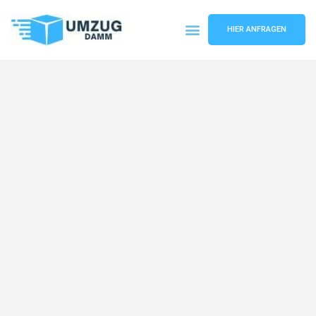
HIER ANFRAGEN
Umzugsunternehmen Stuttgart
Umzugsservice Stuttgart