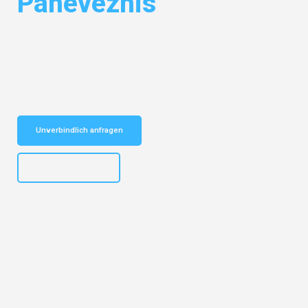
Panevezhis
Entdecken Sie das
#1 Umzugsunternehmen in Stuttgart
– Ihr
vertrauenswürdiger Begleiter für Umzüge Stuttgart Panevezhis!
Schnelle Antwort in garantiert unter 2 Minuten: Jetzt
unverbindlichen Kostenvoranschlag erhalten!
Unverbindlich anfragen
+4915792653311