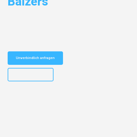
Balzers
Entdecken Sie das
#1 Umzugsunternehmen in Stuttgart
– Ihr
vertrauenswürdiger Begleiter für Umzüge Stuttgart Balzers!
Schnelle Antwort in garantiert unter 2 Minuten: Jetzt
unverbindlichen Kostenvoranschlag erhalten!
Unverbindlich anfragen
+4915792653311