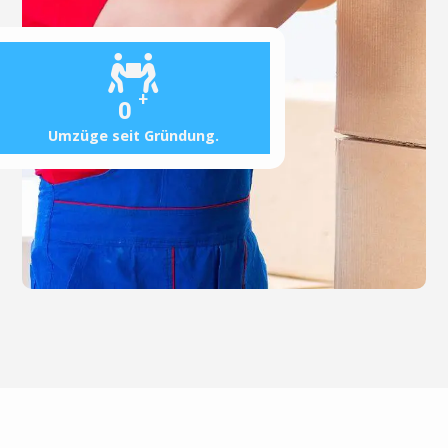
+
0
Umzüge seit Gründung.