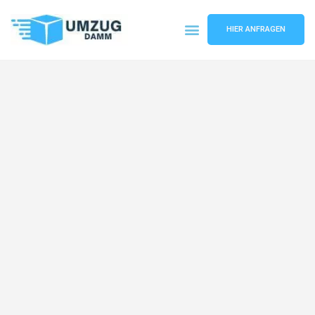
HIER ANFRAGEN
Umzugsunternehmen Stuttgart
Umzugsservice Stuttgart