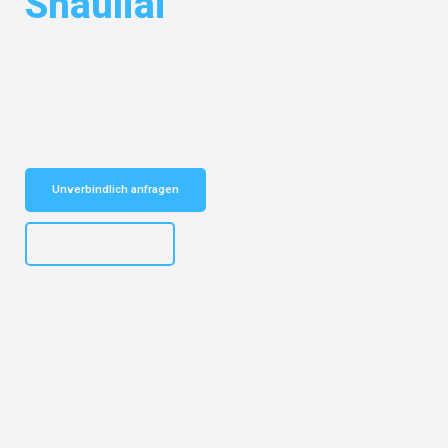
Shauliai
Entdecken Sie das
#1 Umzugsunternehmen in Stuttgart
– Ihr
vertrauenswürdiger Begleiter für Umzüge Stuttgart Shauliai!
Schnelle Antwort in garantiert unter 2 Minuten: Jetzt
unverbindlichen Kostenvoranschlag erhalten!
Unverbindlich anfragen
+4915792653311