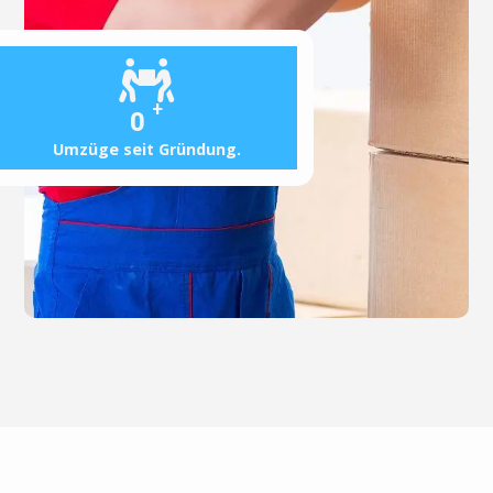
+
0
Umzüge seit Gründung.