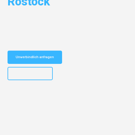
Rostock
Entdecken Sie das
#1 Umzugsunternehmen in Stuttgart
– Ihr
vertrauenswürdiger Begleiter für Umzüge Stuttgart Rostock!
Schnelle Antwort in garantiert unter 2 Minuten: Jetzt
unverbindlichen Kostenvoranschlag erhalten!
Unverbindlich anfragen
+4915792653311