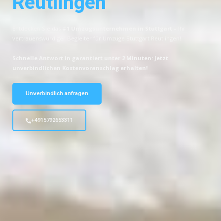
Reutlingen
Entdecken Sie das
#1 Umzugsunternehmen in Stuttgart
– Ihr
vertrauenswürdiger Begleiter für Umzüge Stuttgart Reutlingen!
Schnelle Antwort in garantiert unter 2 Minuten: Jetzt
unverbindlichen Kostenvoranschlag erhalten!
Unverbindlich anfragen
+4915792653311