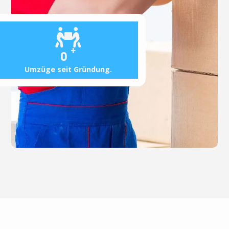
+
0
Umzüge seit Gründung.