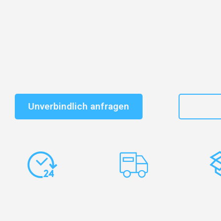
Entdecken Sie das
#1 Umzugsunternehmen in Stuttg
vertrauenswürdiger Begleiter für Umzüge Stuttgart Hal
Schnelle Antwort in garantiert unter 2 Minuten: Jet
unverbindlichen Kostenvoranschlag erhalten!
Unverbindlich anfragen
+49
Express-
Europaweite
Ko
Abwicklung
Transporte
Ve