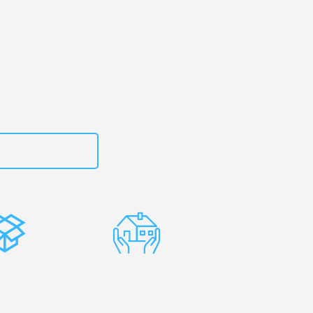
art
– Ihr
le!
zt
15792653311
stenlose
Erfahrene
rpackung
Umzugsprofis