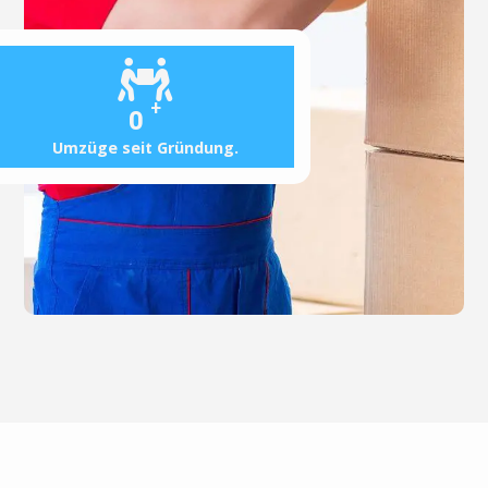
+
0
Umzüge seit Gründung.