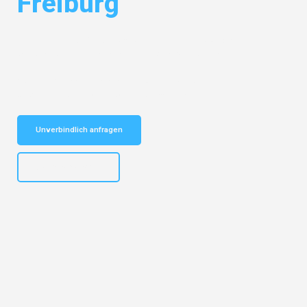
Freiburg
Entdecken Sie das
#1 Umzugsunternehmen in Stuttgart
– Ihr
vertrauenswürdiger Begleiter für Umzüge Stuttgart Freiburg!
Schnelle Antwort in garantiert unter 2 Minuten: Jetzt
unverbindlichen Kostenvoranschlag erhalten!
Unverbindlich anfragen
+4915792653311