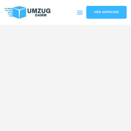
HIER ANFRAGEN
Umzugsunternehmen Stuttgart
Umzugsservice Stuttgart