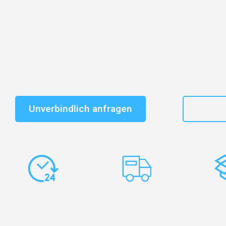
Entdecken Sie das
#1 Umzugsunternehmen in Stuttg
vertrauenswürdiger Begleiter für Umzüge Stuttgart Kra
Schnelle Antwort in garantiert unter 2 Minuten: Jet
unverbindlichen Kostenvoranschlag erhalten!
Unverbindlich anfragen
+49
Express-
Europaweite
Ko
Abwicklung
Transporte
Ve