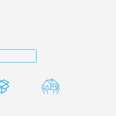
art
– Ihr
gujevac!
zt
15792653311
stenlose
Erfahrene
rpackung
Umzugsprofis