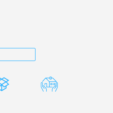
art
– Ihr
otica!
zt
15792653311
stenlose
Erfahrene
rpackung
Umzugsprofis