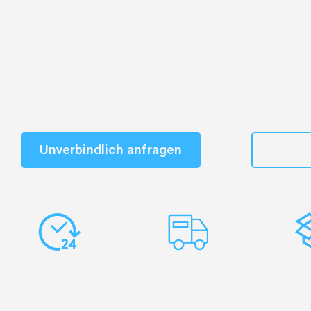
Entdecken Sie das
#1 Umzugsunternehmen in Stuttg
vertrauenswürdiger Begleiter für Umzüge Stuttgart Sub
Schnelle Antwort in garantiert unter 2 Minuten: Jet
unverbindlichen Kostenvoranschlag erhalten!
Unverbindlich anfragen
+49
Express-
Europaweite
Ko
Abwicklung
Transporte
Ve