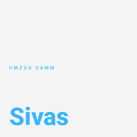
UMZUG DAMM
Umzug Stut
Sivas