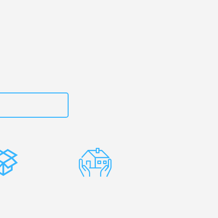
art
– Ihr
as!
zt
15792653311
stenlose
Erfahrene
rpackung
Umzugsprofis