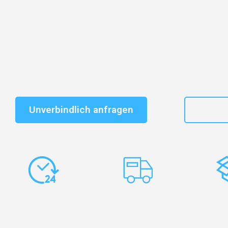
Entdecken Sie das
#1 Umzugsunternehmen in Stuttg
vertrauenswürdiger Begleiter für Umzüge Stuttgart Siv
Schnelle Antwort in garantiert unter 2 Minuten: Jet
unverbindlichen Kostenvoranschlag erhalten!
Unverbindlich anfragen
+49
Express-
Europaweite
Ko
Abwicklung
Transporte
Ve