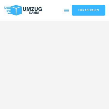
HIER ANFRAGEN
Umzugsunternehmen Stuttgart
Umzugsservice Stuttgart