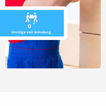
+
0
Umzüge seit Gründung.