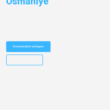
Osmaniye
Entdecken Sie das
#1 Umzugsunternehmen in Stuttgart
– Ihr
vertrauenswürdiger Begleiter für Umzüge Stuttgart Osmaniye!
Schnelle Antwort in garantiert unter 2 Minuten: Jetzt
unverbindlichen Kostenvoranschlag erhalten!
Unverbindlich anfragen
+4915792653311