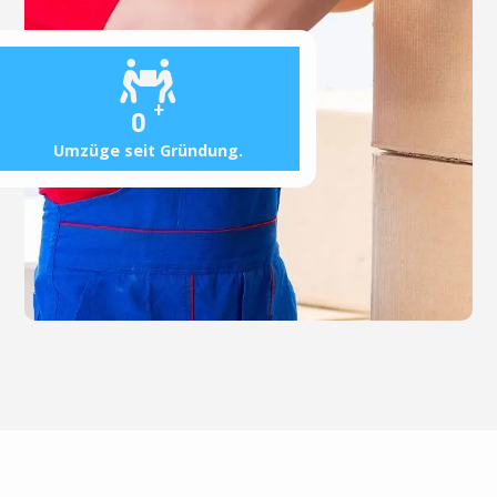
+
0
Umzüge seit Gründung.