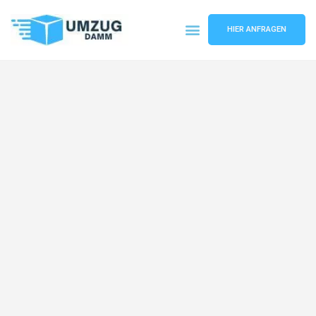
HIER ANFRAGEN
Umzugsunternehmen Stuttgart
Umzugsservice Stuttgart