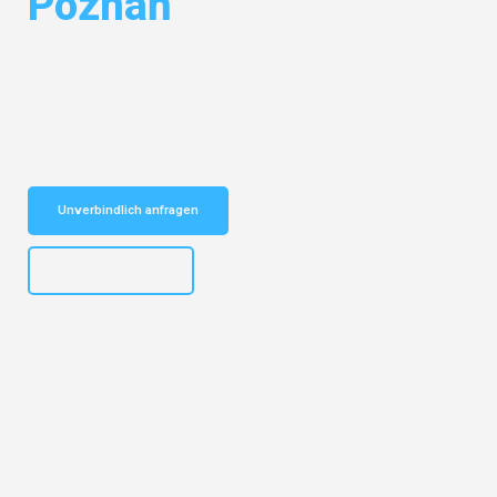
Poznań
Entdecken Sie das
#1 Umzugsunternehmen in Stuttgart
– Ihr
vertrauenswürdiger Begleiter für Umzüge Stuttgart Poznań!
Schnelle Antwort in garantiert unter 2 Minuten: Jetzt
unverbindlichen Kostenvoranschlag erhalten!
Unverbindlich anfragen
+4915792653311