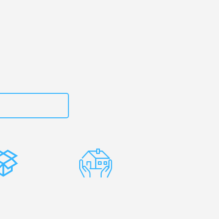
art
– Ihr
ztyn!
zt
15792653311
stenlose
Erfahrene
rpackung
Umzugsprofis