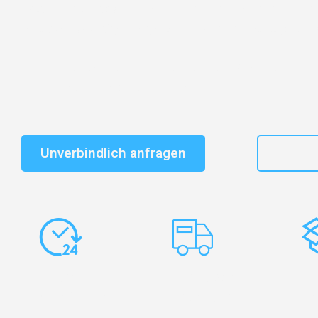
Entdecken Sie das
#1 Umzugsunternehmen in Stuttg
vertrauenswürdiger Begleiter für Umzüge Stuttgart Ols
Schnelle Antwort in garantiert unter 2 Minuten: Jet
unverbindlichen Kostenvoranschlag erhalten!
Unverbindlich anfragen
+49
Express-
Europaweite
Ko
Abwicklung
Transporte
Ve