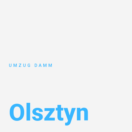
UMZUG DAMM
Umzug Stut
Olsztyn