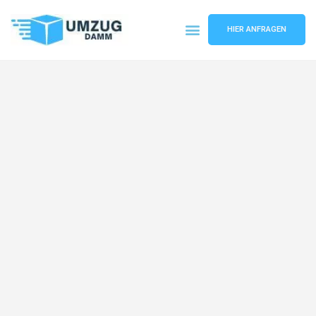
HIER ANFRAGEN
Umzugsunternehmen Stuttgart
Umzugsservice Stuttgart