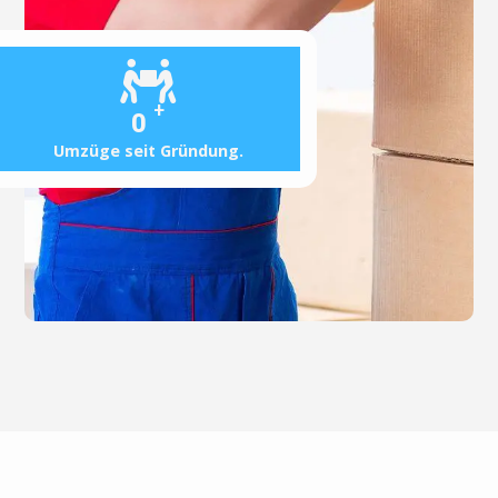
+
0
Umzüge seit Gründung.