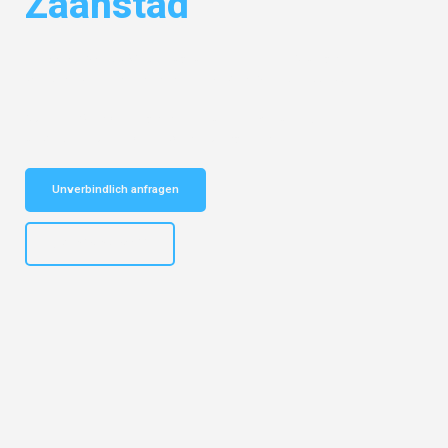
Zaanstad
Entdecken Sie das
#1 Umzugsunternehmen in Stuttgart
– Ihr
vertrauenswürdiger Begleiter für Umzüge Stuttgart Zaanstad!
Schnelle Antwort in garantiert unter 2 Minuten: Jetzt
unverbindlichen Kostenvoranschlag erhalten!
Unverbindlich anfragen
+4915792653311