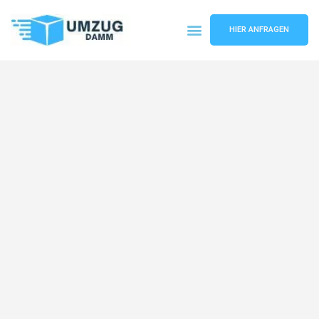
HIER ANFRAGEN
Umzugsunternehmen Stuttgart
Umzugsservice Stuttgart