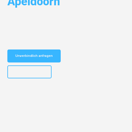
Apeldoorn
Entdecken Sie das
#1 Umzugsunternehmen in Stuttgart
– Ihr
vertrauenswürdiger Begleiter für Umzüge Stuttgart Apeldoorn!
Schnelle Antwort in garantiert unter 2 Minuten: Jetzt
unverbindlichen Kostenvoranschlag erhalten!
Unverbindlich anfragen
+4915792653311