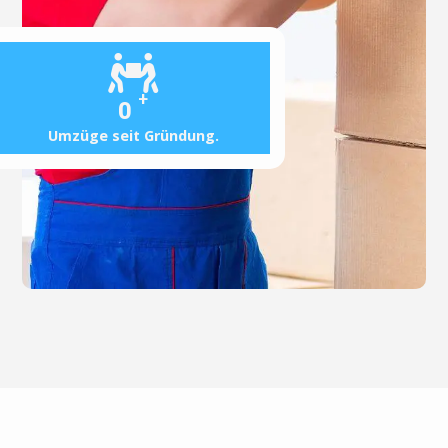
+
0
Umzüge seit Gründung.