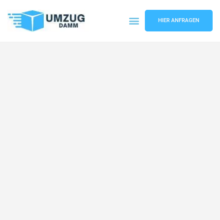
HIER ANFRAGEN
Umzugsunternehmen Stuttgart
Umzugsservice Stuttgart