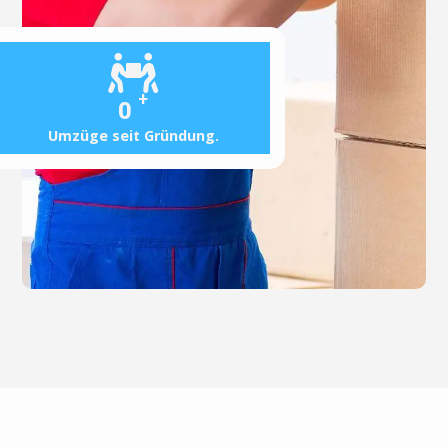
+
0
Umzüge seit Gründung.