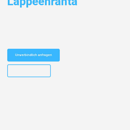
Lappeenranta
Entdecken Sie das
#1 Umzugsunternehmen in Stuttgart
– Ihr
vertrauenswürdiger Begleiter für Umzüge Stuttgart Lappeenranta!
Schnelle Antwort in garantiert unter 2 Minuten: Jetzt
unverbindlichen Kostenvoranschlag erhalten!
Unverbindlich anfragen
+4915792653311