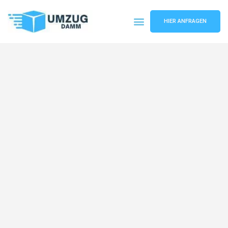
HIER ANFRAGEN
Umzugsunternehmen Stuttgart
Umzugsservice Stuttgart