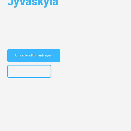
Jyväskylä
Entdecken Sie das
#1 Umzugsunternehmen in Stuttgart
– Ihr
vertrauenswürdiger Begleiter für Umzüge Stuttgart Jyväskylä!
Schnelle Antwort in garantiert unter 2 Minuten: Jetzt
unverbindlichen Kostenvoranschlag erhalten!
Unverbindlich anfragen
+4915792653311