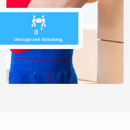
+
0
Umzüge seit Gründung.