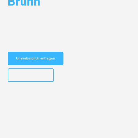
Brünn
Entdecken Sie das
#1 Umzugsunternehmen in Stuttgart
– Ihr
vertrauenswürdiger Begleiter für Umzüge Stuttgart Brünn!
Schnelle Antwort in garantiert unter 2 Minuten: Jetzt
unverbindlichen Kostenvoranschlag erhalten!
Unverbindlich anfragen
+4915792653311