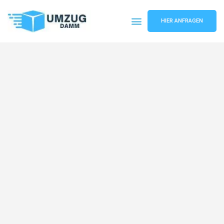
HIER ANFRAGEN
Umzugsunternehmen Stuttgart
Umzugsservice Stuttgart