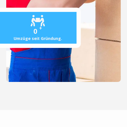
+
0
Umzüge seit Gründung.