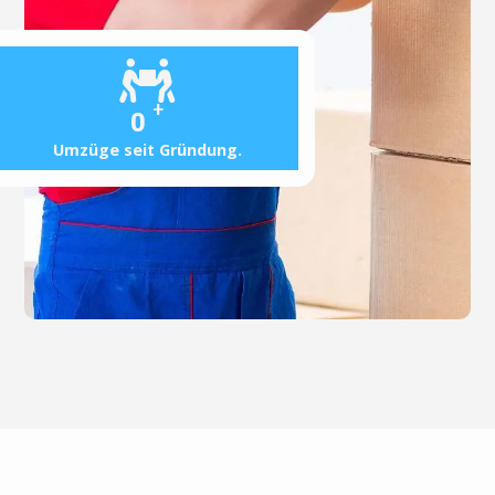
+
0
Umzüge seit Gründung.