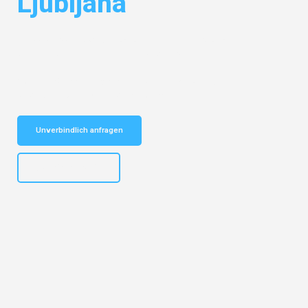
Ljubljana
Entdecken Sie das
#1 Umzugsunternehmen in Stuttgart
– Ihr
vertrauenswürdiger Begleiter für Umzüge Stuttgart Ljubljana!
Schnelle Antwort in garantiert unter 2 Minuten: Jetzt
unverbindlichen Kostenvoranschlag erhalten!
Unverbindlich anfragen
+4915792653311