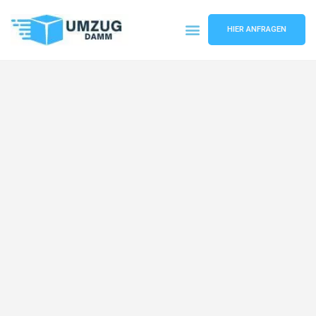
HIER ANFRAGEN
Umzugsunternehmen Stuttgart
Umzugsservice Stuttgart