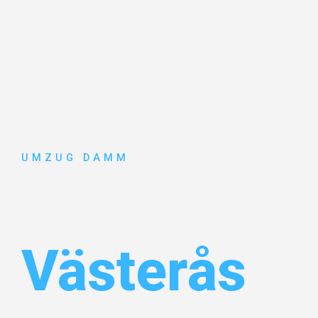
UMZUG DAMM
Umzug Stut
Västerås