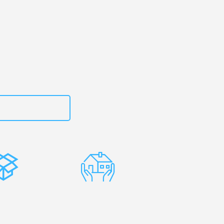
art
– Ihr
terås!
zt
15792653311
stenlose
Erfahrene
rpackung
Umzugsprofis