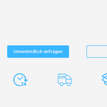
Entdecken Sie das
#1 Umzugsunternehmen in Stuttg
vertrauenswürdiger Begleiter für Umzüge Stuttgart Väs
Schnelle Antwort in garantiert unter 2 Minuten: Jet
unverbindlichen Kostenvoranschlag erhalten!
Unverbindlich anfragen
+49
Express-
Europaweite
Ko
Abwicklung
Transporte
Ve