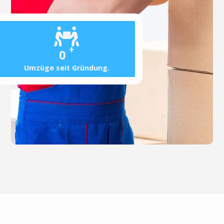
+
0
Umzüge seit Gründung.