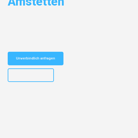
Amstetten
Entdecken Sie das
#1 Umzugsunternehmen in Stuttgart
– Ihr
vertrauenswürdiger Begleiter für Umzüge Stuttgart Amstetten!
Schnelle Antwort in garantiert unter 2 Minuten: Jetzt
unverbindlichen Kostenvoranschlag erhalten!
Unverbindlich anfragen
+4915792653311