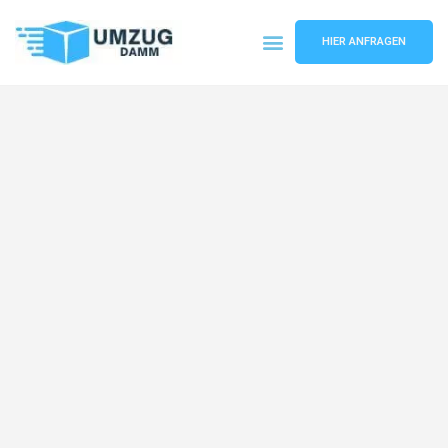
HIER ANFRAGEN
Umzugsunternehmen Stuttgart
Umzugsservice Stuttgart