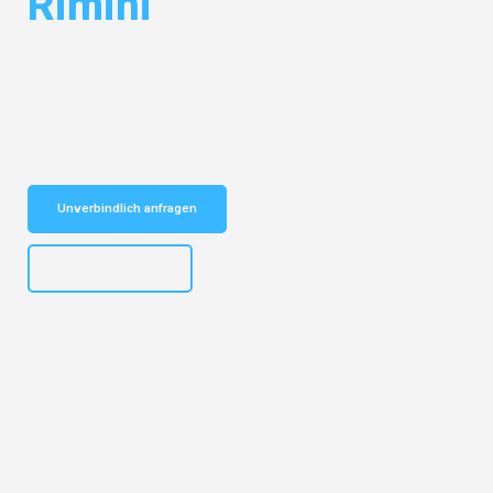
Rimini
Entdecken Sie das
#1 Umzugsunternehmen in Stuttgart
– Ihr
vertrauenswürdiger Begleiter für Umzüge Stuttgart Rimini!
Schnelle Antwort in garantiert unter 2 Minuten: Jetzt
unverbindlichen Kostenvoranschlag erhalten!
Unverbindlich anfragen
+4915792653311