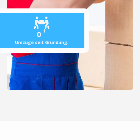
+
0
Umzüge seit Gründung.