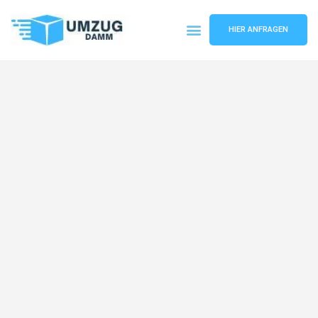
HIER ANFRAGEN
Umzugsunternehmen Stuttgart
Umzugsservice Stuttgart