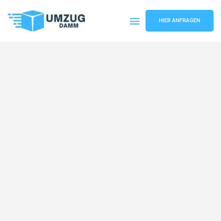
HIER ANFRAGEN
Umzugsunternehmen Stuttgart
Umzugsservice Stuttgart