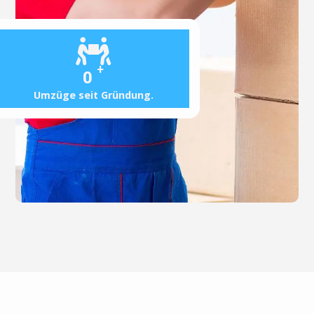
+
0
Umzüge seit Gründung.