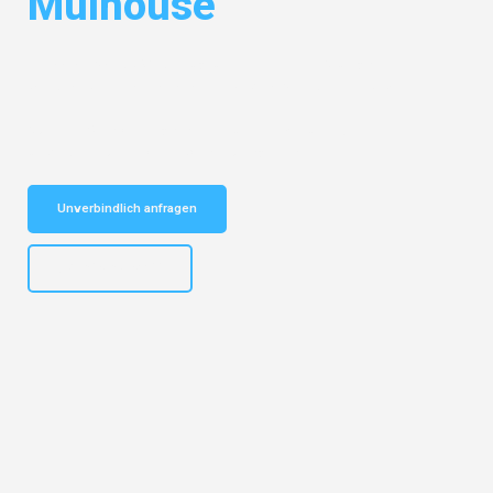
Mulhouse
Entdecken Sie das
#1 Umzugsunternehmen in Stuttgart
– Ihr
vertrauenswürdiger Begleiter für Umzüge Stuttgart Mulhouse!
Schnelle Antwort in garantiert unter 2 Minuten: Jetzt
unverbindlichen Kostenvoranschlag erhalten!
Unverbindlich anfragen
+4915792653311