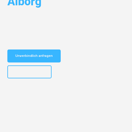
Ålborg
Entdecken Sie das
#1 Umzugsunternehmen in Stuttgart
– Ihr
vertrauenswürdiger Begleiter für Umzüge Stuttgart Ålborg!
Schnelle Antwort in garantiert unter 2 Minuten: Jetzt
unverbindlichen Kostenvoranschlag erhalten!
Unverbindlich anfragen
+4915792653311