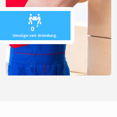
+
0
Umzüge seit Gründung.