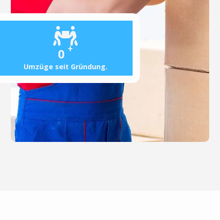
+
0
Umzüge seit Gründung.