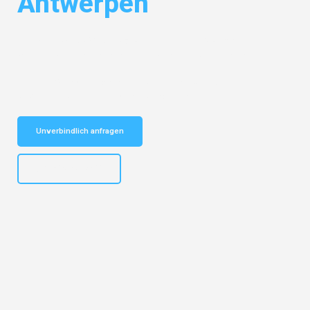
Antwerpen
Entdecken Sie das
#1 Umzugsunternehmen in Stuttgart
– Ihr
vertrauenswürdiger Begleiter für Umzüge Stuttgart Antwerpen!
Schnelle Antwort in garantiert unter 2 Minuten: Jetzt
unverbindlichen Kostenvoranschlag erhalten!
Unverbindlich anfragen
+4915792653311