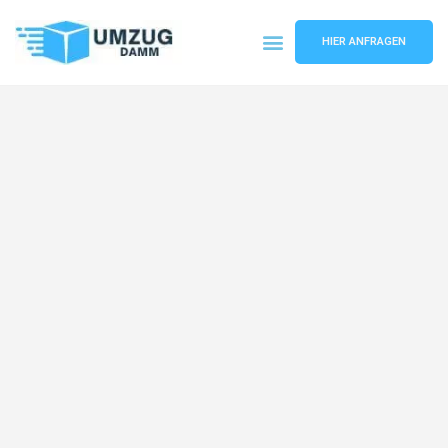
HIER ANFRAGEN
Umzugsunternehmen Stuttgart
Umzugsservice Stuttgart